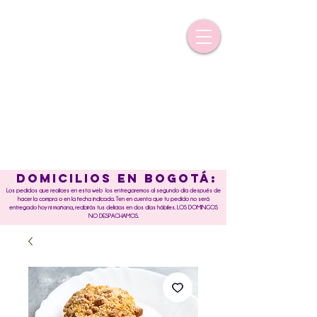
DOMICILIOS EN BOGOTÁ:
Los pedidos que realices en esta web los entregaremos al segundo día después de
hacer la compra o en la fecha indicada. Ten en cuenta que tu pedido no será
entregado hoy ni mañana, recibirás tus delicias en dos días hábiles. LOS DOMINGOS
NO DESPACHAMOS.