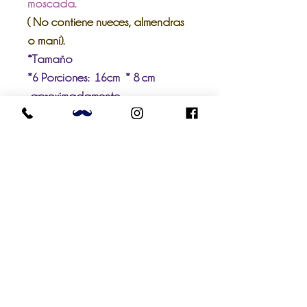
moscada.
( No contiene nueces, almendras
o maní).
*Tamaño
*6 Porciones: 16cm * 8 cm
aproximadamente.
*REQUIERE REFRIGERACIÓN.
*Todas nuestras tortas se
entregan empacadas en cajas
de cartón con logo de la
pastelería, y bolsa plastica para
mayor protección.
Tiempos de entrega
¡LEE ESTO ANTES DE HACER TU
COMPRA!
Por este medio no te ofrecemos