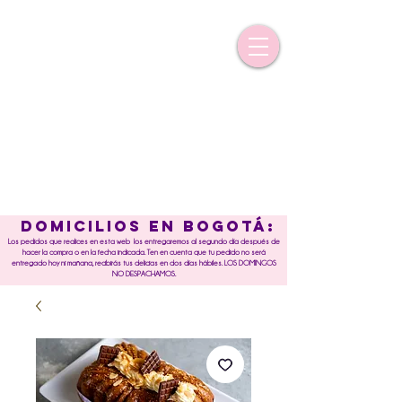
DOMICILIOS EN BOGOTÁ:
Los pedidos que realices en esta web los entregaremos al segundo día después de
hacer la compra o en la fecha indicada. Ten en cuenta que tu pedido no será
entregado hoy ni mañana, recibirás tus delicias en dos días hábiles. LOS DOMINGOS
NO DESPACHAMOS.