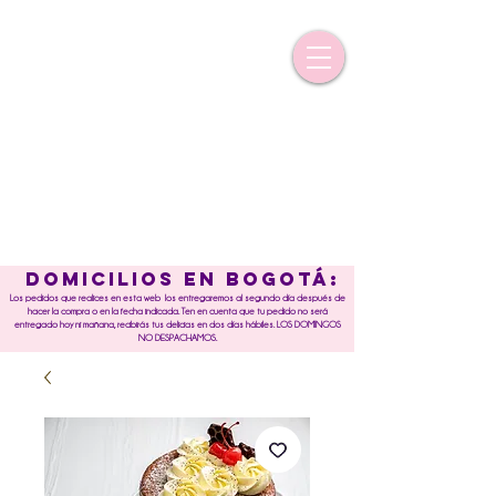
DOMICILIOS EN BOGOTÁ:
Los pedidos que realices en esta web los entregaremos al segundo día después de
hacer la compra o en la fecha indicada. Ten en cuenta que tu pedido no será
entregado hoy ni mañana, recibirás tus delicias en dos días hábiles. LOS DOMINGOS
NO DESPACHAMOS.