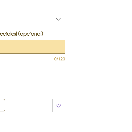
eciales! (opcional)
0/120
r