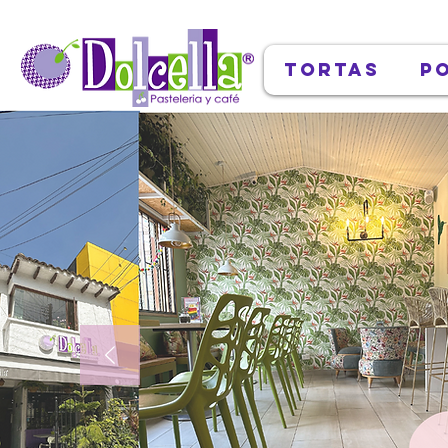
Tortas
P