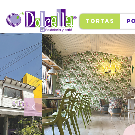
Tortas
P